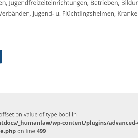
len, Jugendfreizeiteinrichtungen, Betrieben, Bildu
 Verbänden, Jugend- u. Flüchtlingsheimen, Kran
.
offset on value of type bool in
tdocs/_humanlaw/wp-content/plugins/advanced-c
te.php
on line
499